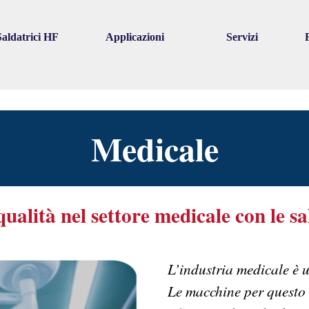
Skip menu
Saldatrici HF
Applicazioni
Servizi
▼
▼
▼
Medicale
qualità nel settore medicale con le s
L’industria medicale è u
Le macchine per questo s